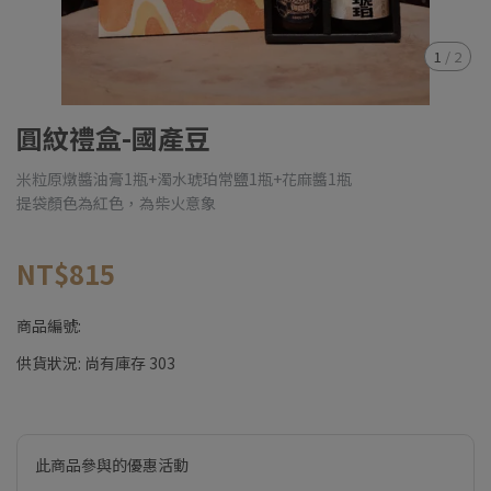
1
/
2
圓紋禮盒-國產豆
米粒原燉醬油膏1瓶+濁水琥珀常鹽1瓶+花麻醬1瓶
提袋顏色為紅色，為柴火意象
NT$815
商品編號:
供貨狀況:
尚有庫存 303
此商品參與的優惠活動