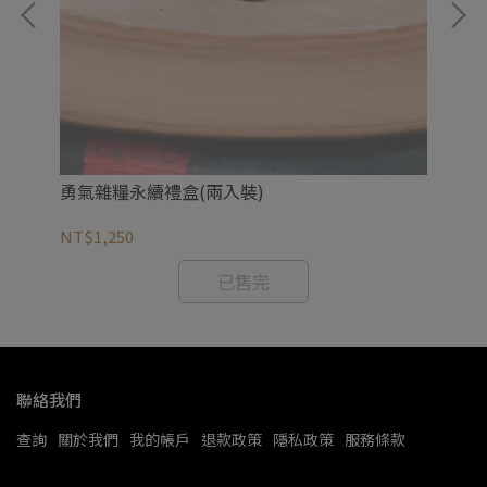
勇氣雜糧永續禮盒(兩入裝)
圓
NT$1,250
NT
已售完
聯絡我們
查詢
關於我們
我的帳戶
退款政策
隱私政策
服務條款