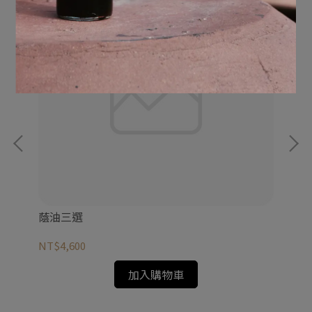
蔭油三選
七
NT$4,600
NT
加入購物車