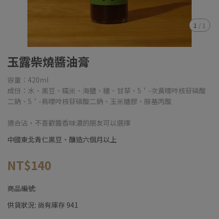
1
/
1
玉露柴燒醬油膏
容量：420ml
成份：水、黑豆、糯米、海鹽、糖、甘草、5＇-次黃嘌呤核苷磷酸
二鈉、5＇-鳥嘌呤核苷磷酸二鈉、玉米糖膠、胺基丙酸
適合沾，不喜歡醬香味濃的朋友可以選擇
中國東北青仁黑豆、釀造六個月以上
NT$140
商品編號:
供貨狀況:
尚有庫存 941