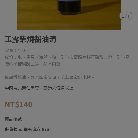
1
/
1
玉露柴燒醬油清
容量：420ml
成份：水、黑豆、海鹽、糖、5＇-次黃嘌呤核苷磷酸二鈉、5＇-鳥
嘌呤核苷磷酸二鈉、胺基丙酸
屬鹹香醬油，適合客家料理，尤其是客家小炒。
中國東北青仁黑豆、釀造六個月以上
NT$140
商品編號:
供貨狀況:
尚有庫存 878